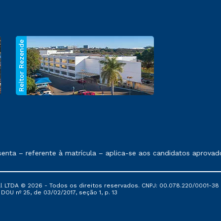
Reitor Rezende
 exposto no contrato de prestação de serviços.
nta – referente à matrícula – aplica-se aos candidatos aprovado
al LTDA © 2026 - Todos os direitos reservados. CNPJ: 00.078.220/0001-38
, DOU nº 25, de 03/02/2017, seção 1, p. 13