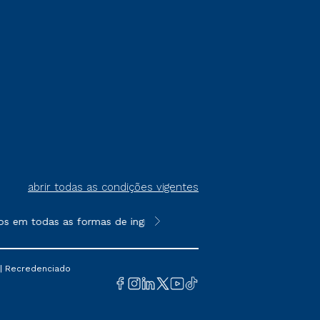
abrir todas as condições vigentes
s em todas as formas de ingresso, exceto na prova on-line ou a
**Semipresencial é um formato do E
 | Recredenciado