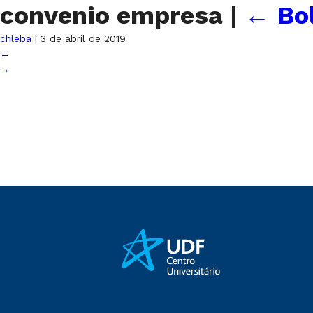
convenio empresa
|
←
Bo
chleba
|
3 de abril de 2019
←
→