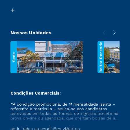
Transferência
Biblioteca
Segunda Graduação
Nossas Unidades
Reitor Rezende
Sede
Condições Comerciais:
*A condição promocional de 1ª mensalidade isenta –
referente à matrícula – aplica-se aos candidatos
aprovados em todas as formas de ingresso, exceto na
prova on-line ou agendada, que ofertam bolsas de até
50% de desconto, ambos ingressantes no semestre
vigente, que ainda não tenham efetivado e/ou não
abrir todas as condições vigentes