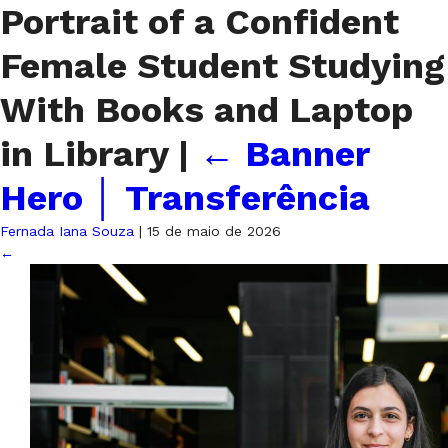
Portrait of a Confident
Female Student Studying
With Books and Laptop
in Library
|
←
Banner
Hero │ Transferência
Fernada Iana Souza
|
15 de maio de 2026
←