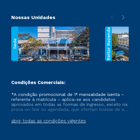
Nossas Unidades
Reitor Rezende
Sede
Condições Comerciais:
*A condição promocional de 1ª mensalidade isenta –
referente à matrícula – aplica-se aos candidatos
aprovados em todas as formas de ingresso, exceto na
prova on-line ou agendada, que ofertam bolsas de até
50% de desconto, ambos ingressantes no semestre
vigente, que ainda não tenham efetivado e/ou não
abrir todas as condições vigentes
tenham cancelado ou trancado sua matrícula em uma
das Instituições da Cruzeiro do Sul Educacional, no
período de um ano. Tais condições não se aplicam
aos cursos de Medicina, e também para matriculados