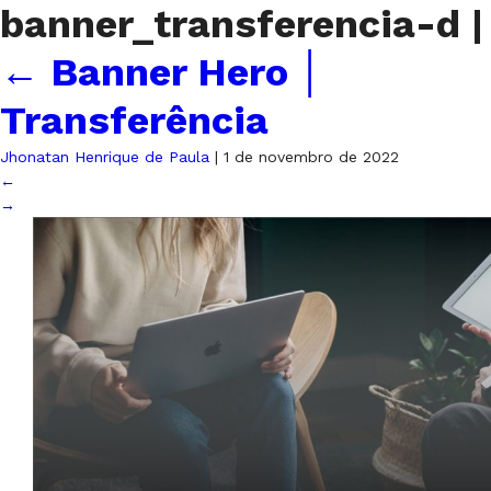
banner_transferencia-d
|
←
Banner Hero │
Transferência
Jhonatan Henrique de Paula
|
1 de novembro de 2022
←
→