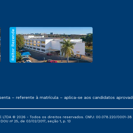
Reitor Rezende
 exposto no contrato de prestação de serviços.
nta – referente à matrícula – aplica-se aos candidatos aprovad
al LTDA © 2026 - Todos os direitos reservados. CNPJ: 00.078.220/0001-38
, DOU nº 25, de 03/02/2017, seção 1, p. 13