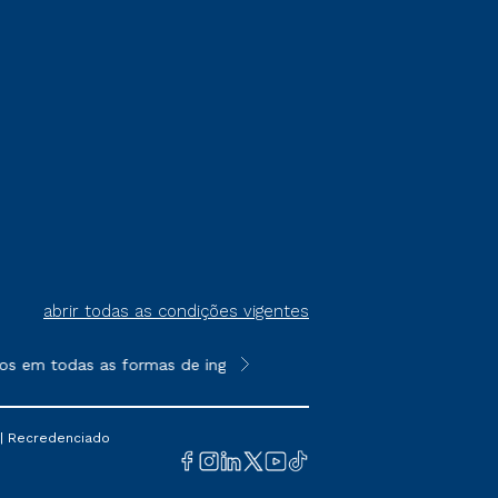
abrir todas as condições vigentes
os em todas as formas de ingresso, exceto na prova on-line ou a
**Semipresencial é um formato do E
 | Recredenciado