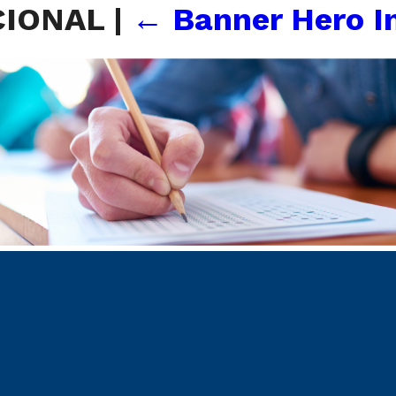
ICIONAL
|
←
Banner Hero I