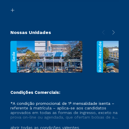
Transferência
Biblioteca
Segunda Graduação
Nossas Unidades
Reitor Rezende
Sede
Condições Comerciais:
*A condição promocional de 1ª mensalidade isenta –
referente à matrícula – aplica-se aos candidatos
aprovados em todas as formas de ingresso, exceto na
prova on-line ou agendada, que ofertam bolsas de até
50% de desconto, ambos ingressantes no semestre
vigente, que ainda não tenham efetivado e/ou não
abrir todas as condições vigentes