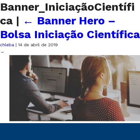
Banner_IniciaçãoCientífi
ca
|
←
Banner Hero –
Bolsa Iniciação Científica
chleba
|
14 de abril de 2019
→