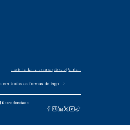
abrir todas as condições vigentes
em todas as formas de ingresso, exceto na prova on-line ou agen
**Semipresencial é um formato do E
 | Recredenciado