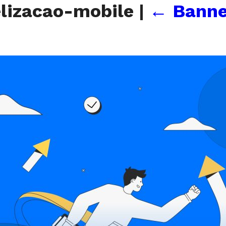
elizacao-mobile
|
←
Banne