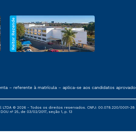
Reitor Rezende
 exposto no contrato de prestação de serviços.
 – referente à matrícula – aplica-se aos candidatos aprovados 
al LTDA © 2026 - Todos os direitos reservados. CNPJ: 00.078.220/0001-38
, DOU nº 25, de 03/02/2017, seção 1, p. 13