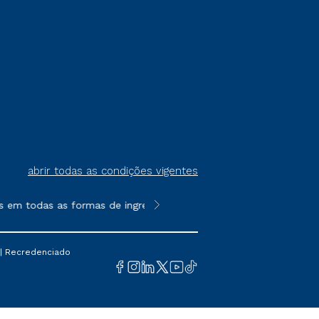
abrir todas as condições vigentes
em todas as formas de ingresso, exceto na prova on-line ou agen
**Semipresencial é um formato do E
 | Recredenciado