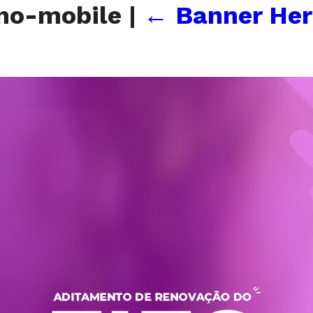
uno-mobile
|
←
Banner Her