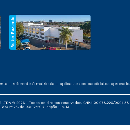
Reitor Rezende
 exposto no contrato de prestação de serviços.
 – referente à matrícula – aplica-se aos candidatos aprovados 
al LTDA © 2026 - Todos os direitos reservados. CNPJ: 00.078.220/0001-38
, DOU nº 25, de 03/02/2017, seção 1, p. 13