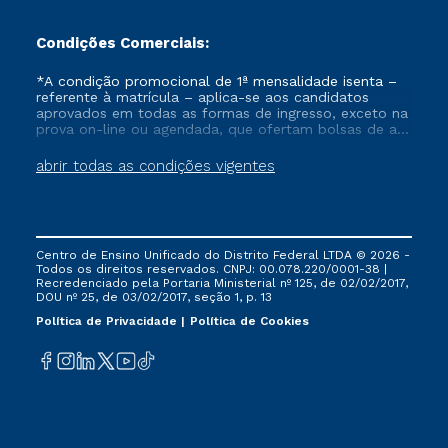
Condições Comerciais:
*A condição promocional de 1ª mensalidade isenta –
referente à matrícula – aplica-se aos candidatos
aprovados em todas as formas de ingresso, exceto na
prova on-line ou agendada, que ofertam bolsas de até
50% de desconto, ambos ingressantes no semestre
vigente, que ainda não tenham efetivado e/ou não
abrir todas as condições vigentes
tenham cancelado ou trancado sua matrícula em uma
das Instituições da Cruzeiro do Sul Educacional, no
período de um ano. Tais condições não se aplicam
aos cursos de Medicina, e também para matriculados
via FIES, Prouni e outros programas governamentais, e
Centro de Ensino Unificado do Distrito Federal LTDA © 2026 -
não se acumula com nenhuma outra campanha
Todos os direitos reservados. CNPJ: 00.078.220/0001-38 |
ofertada pela Instituição.
Recredenciado pela Portaria Ministerial nº 125, de 02/02/2017,
DOU nº 25, de 03/02/2017, seção 1, p. 13
Política de Privacidade
Política de Cookies