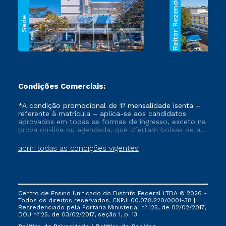
Reitor Rezende
Sede
Condições Comerciais:
*A condição promocional de 1ª mensalidade isenta –
referente à matrícula – aplica-se aos candidatos
aprovados em todas as formas de ingresso, exceto na
prova on-line ou agendada, que ofertam bolsas de até
50% de desconto, ambos ingressantes no semestre
vigente, que ainda não tenham efetivado e/ou não
abrir todas as condições vigentes
tenham cancelado ou trancado sua matrícula em uma
das Instituições da Cruzeiro do Sul Educacional, no
período de um ano. Tais condições não se aplicam
aos cursos de Medicina, e também para matriculados
via FIES, Prouni e outros programas governamentais, e
Centro de Ensino Unificado do Distrito Federal LTDA © 2026 -
não se acumula com nenhuma outra campanha
Todos os direitos reservados. CNPJ: 00.078.220/0001-38 |
ofertada pela Instituição.
Recredenciado pela Portaria Ministerial nº 125, de 02/02/2017,
DOU nº 25, de 03/02/2017, seção 1, p. 13