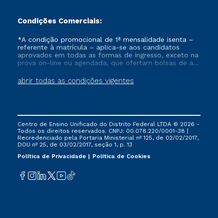
Condições Comerciais:
*A condição promocional de 1ª mensalidade isenta –
referente à matrícula – aplica-se aos candidatos
aprovados em todas as formas de ingresso, exceto na
prova on-line ou agendada, que ofertam bolsas de até
50% de desconto, ambos ingressantes no semestre
vigente, que ainda não tenham efetivado e/ou não
abrir todas as condições vigentes
tenham cancelado ou trancado sua matrícula em uma
das Instituições da Cruzeiro do Sul Educacional, no
período de um ano. Tais condições não se aplicam
aos cursos de Medicina, e também para matriculados
via FIES, Prouni e outros programas governamentais, e
Centro de Ensino Unificado do Distrito Federal LTDA © 2026 -
não se acumula com nenhuma outra campanha
Todos os direitos reservados. CNPJ: 00.078.220/0001-38 |
ofertada pela Instituição.
Recredenciado pela Portaria Ministerial nº 125, de 02/02/2017,
DOU nº 25, de 03/02/2017, seção 1, p. 13
Política de Privacidade
Política de Cookies