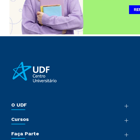
O UDF
Nossa História
Cursos
Sala de Imprensa
Graduação
Trabalhe Conosco
Faça Parte
Pós-Graduação
Sou Colaborador