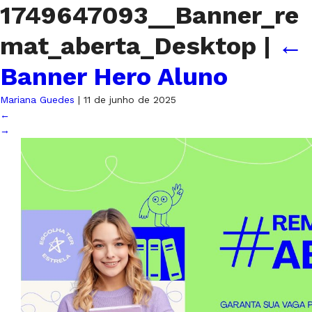
1749647093__Banner_re
mat_aberta_Desktop
|
←
Banner Hero Aluno
Mariana Guedes
|
11 de junho de 2025
←
→