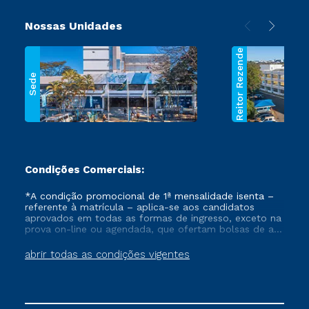
Nossas Unidades
Reitor Rezende
Sede
Condições Comerciais:
*A condição promocional de 1ª mensalidade isenta –
referente à matrícula – aplica-se aos candidatos
aprovados em todas as formas de ingresso, exceto na
prova on-line ou agendada, que ofertam bolsas de até
50% de desconto, ambos ingressantes no semestre
vigente, que ainda não tenham efetivado e/ou não
abrir todas as condições vigentes
tenham cancelado ou trancado sua matrícula em uma
das Instituições da Cruzeiro do Sul Educacional, no
período de um ano. Tais condições não se aplicam
aos cursos de Medicina, e também para matriculados
via FIES, Prouni e outros programas governamentais, e