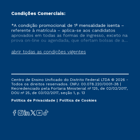
Condições Comerciais:
*A condição promocional de 1ª mensalidade isenta –
referente à matrícula – aplica-se aos candidatos
aprovados em todas as formas de ingresso, exceto na
prova on-line ou agendada, que ofertam bolsas de até
50% de desconto, ambos ingressantes no semestre
vigente, que ainda não tenham efetivado e/ou não
abrir todas as condições vigentes
tenham cancelado ou trancado sua matrícula em uma
das Instituições da Cruzeiro do Sul Educacional, no
período de um ano. Tais condições não se aplicam
aos cursos de Medicina, e também para matriculados
via FIES, Prouni e outros programas governamentais, e
Centro de Ensino Unificado do Distrito Federal LTDA © 2026 -
não se acumula com nenhuma outra campanha
Todos os direitos reservados. CNPJ: 00.078.220/0001-38 |
ofertada pela Instituição.
Recredenciado pela Portaria Ministerial nº 125, de 02/02/2017,
DOU nº 25, de 03/02/2017, seção 1, p. 13
Política de Privacidade
Política de Cookies