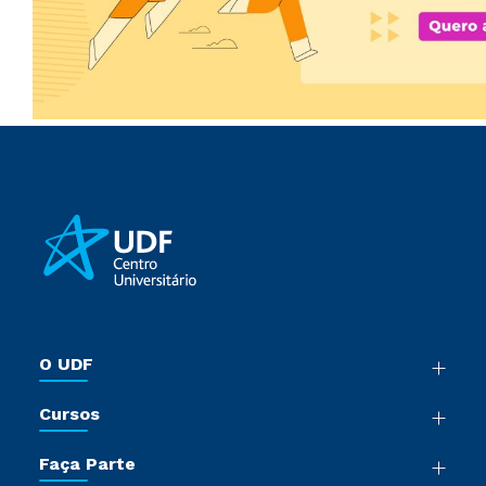
O UDF
Nossa História
Cursos
Sala de Imprensa
Graduação
Trabalhe Conosco
Faça Parte
Pós-Graduação
Sou Colaborador