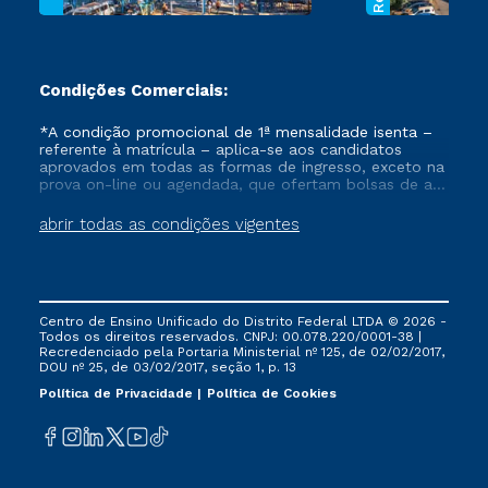
Condições Comerciais:
*A condição promocional de 1ª mensalidade isenta –
referente à matrícula – aplica-se aos candidatos
aprovados em todas as formas de ingresso, exceto na
prova on-line ou agendada, que ofertam bolsas de até
50% de desconto, ambos ingressantes no semestre
vigente, que ainda não tenham efetivado e/ou não
abrir todas as condições vigentes
tenham cancelado ou trancado sua matrícula em uma
das Instituições da Cruzeiro do Sul Educacional, no
período de um ano. Tais condições não se aplicam
aos cursos de Medicina, e também para matriculados
via FIES, Prouni e outros programas governamentais, e
Centro de Ensino Unificado do Distrito Federal LTDA © 2026 -
não se acumula com nenhuma outra campanha
Todos os direitos reservados. CNPJ: 00.078.220/0001-38 |
ofertada pela Instituição.
Recredenciado pela Portaria Ministerial nº 125, de 02/02/2017,
DOU nº 25, de 03/02/2017, seção 1, p. 13
Política de Privacidade
Política de Cookies