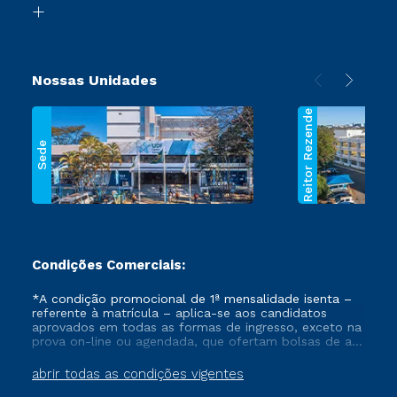
Segunda Graduação
Nossas Unidades
Reitor Rezende
Sede
Condições Comerciais:
*A condição promocional de 1ª mensalidade isenta –
referente à matrícula – aplica-se aos candidatos
aprovados em todas as formas de ingresso, exceto na
prova on-line ou agendada, que ofertam bolsas de até
50% de desconto, ambos ingressantes no semestre
vigente, que ainda não tenham efetivado e/ou não
abrir todas as condições vigentes
tenham cancelado ou trancado sua matrícula em uma