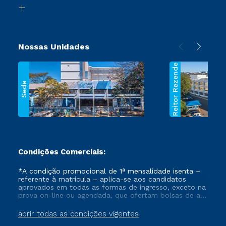
Biblioteca
Segunda Graduação
Nossas Unidades
Reitor Rezende
Sede
Condições Comerciais:
*A condição promocional de 1ª mensalidade isenta –
referente à matrícula – aplica-se aos candidatos
aprovados em todas as formas de ingresso, exceto na
prova on-line ou agendada, que ofertam bolsas de até
50% de desconto, ambos ingressantes no semestre
vigente, que ainda não tenham efetivado e/ou não
abrir todas as condições vigentes
tenham cancelado ou trancado sua matrícula em uma