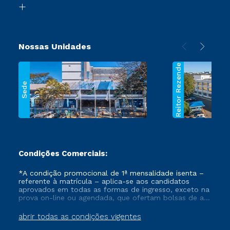
Segunda Graduação
Nossas Unidades
Reitor Rezende
Sede
Condições Comerciais:
*A condição promocional de 1ª mensalidade isenta –
referente à matrícula – aplica-se aos candidatos
aprovados em todas as formas de ingresso, exceto na
prova on-line ou agendada, que ofertam bolsas de até
50% de desconto, ambos ingressantes no semestre
vigente, que ainda não tenham efetivado e/ou não
abrir todas as condições vigentes
tenham cancelado ou trancado sua matrícula em uma