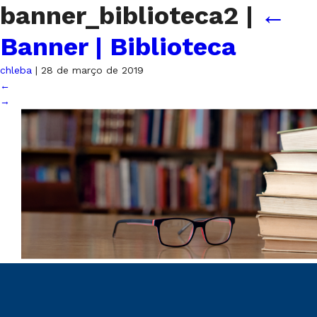
banner_biblioteca2
|
←
Banner | Biblioteca
chleba
|
28 de março de 2019
←
→