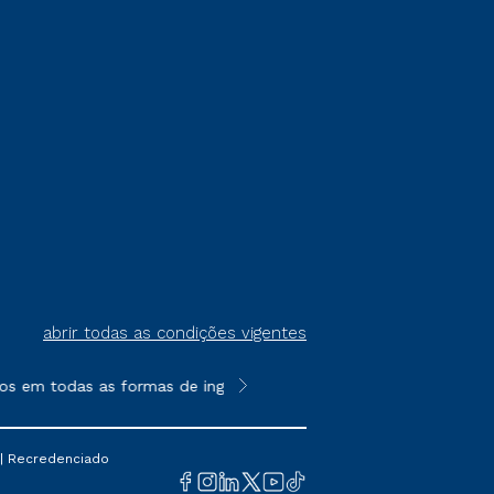
abrir todas as condições vigentes
s em todas as formas de ingresso, exceto na prova on-line ou a
**Semipresencial é um formato do E
 | Recredenciado