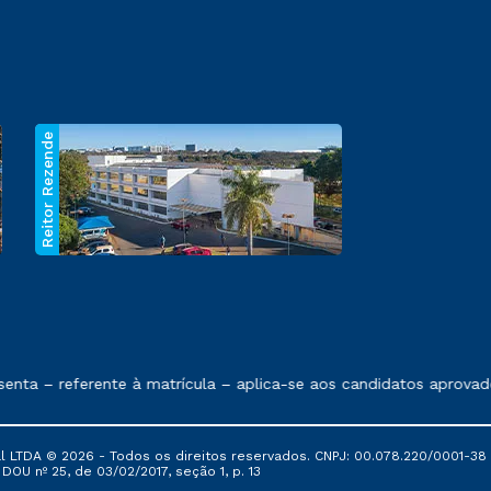
Reitor Rezende
 exposto no contrato de prestação de serviços.
ta – referente à matrícula – aplica-se aos candidatos aprovado
al LTDA © 2026 - Todos os direitos reservados. CNPJ: 00.078.220/0001-38
, DOU nº 25, de 03/02/2017, seção 1, p. 13