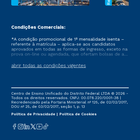
Condições Comerciais:
*A condição promocional de 1ª mensalidade isenta –
referente à matrícula – aplica-se aos candidatos
aprovados em todas as formas de ingresso, exceto na
prova on-line ou agendada, que ofertam bolsas de até
50% de desconto, ambos ingressantes no semestre
vigente, que ainda não tenham efetivado e/ou não
abrir todas as condições vigentes
tenham cancelado ou trancado sua matrícula em uma
das Instituições da Cruzeiro do Sul Educacional, no
período de um ano. Tais condições não se aplicam
aos cursos de Medicina, e também para matriculados
via FIES, Prouni e outros programas governamentais, e
Centro de Ensino Unificado do Distrito Federal LTDA © 2026 -
não se acumula com nenhuma outra campanha
Todos os direitos reservados. CNPJ: 00.078.220/0001-38 |
ofertada pela Instituição.
Recredenciado pela Portaria Ministerial nº 125, de 02/02/2017,
DOU nº 25, de 03/02/2017, seção 1, p. 13
Política de Privacidade
Política de Cookies