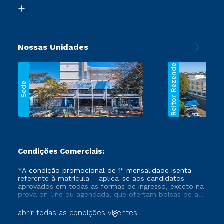
Biblioteca
Segunda Graduação
Nossas Unidades
Reitor Rezende
Sede
Condições Comerciais:
*A condição promocional de 1ª mensalidade isenta –
referente à matrícula – aplica-se aos candidatos
aprovados em todas as formas de ingresso, exceto na
prova on-line ou agendada, que ofertam bolsas de até
50% de desconto, ambos ingressantes no semestre
vigente, que ainda não tenham efetivado e/ou não
abrir todas as condições vigentes
tenham cancelado ou trancado sua matrícula em uma