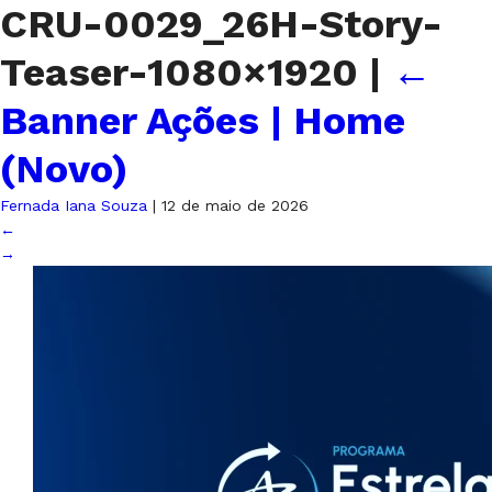
CRU-0029_26H-Story-
Teaser-1080×1920
|
←
Banner Ações | Home
(Novo)
Fernada Iana Souza
|
12 de maio de 2026
←
→