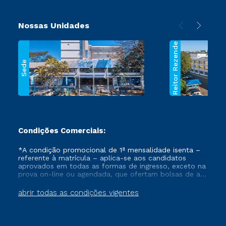
Nossas Unidades
Reitor Rezende
Sede
Condições Comerciais:
*A condição promocional de 1ª mensalidade isenta –
referente à matrícula – aplica-se aos candidatos
aprovados em todas as formas de ingresso, exceto na
prova on-line ou agendada, que ofertam bolsas de até
50% de desconto, ambos ingressantes no semestre
vigente, que ainda não tenham efetivado e/ou não
abrir todas as condições vigentes
tenham cancelado ou trancado sua matrícula em uma
das Instituições da Cruzeiro do Sul Educacional, no
período de um ano. Tais condições não se aplicam
aos cursos de Medicina, e também para matriculados