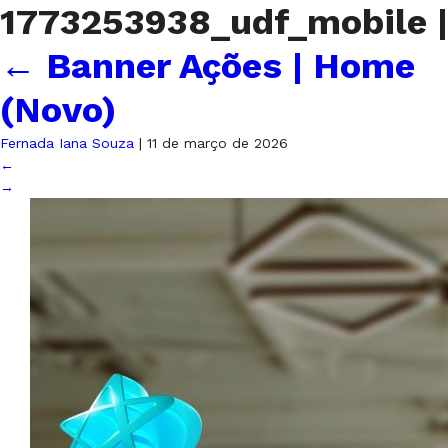
1773253938_udf_mobile
|
←
Banner Ações | Home
(Novo)
Fernada Iana Souza
|
11 de março de 2026
←
→