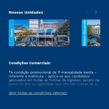
Nossas Unidades
Reitor Rezende
Sede
Condições Comerciais:
*A condição promocional de 1ª mensalidade isenta –
referente à matrícula – aplica-se aos candidatos
aprovados em todas as formas de ingresso, exceto na
prova on-line ou agendada, que ofertam bolsas de até
50% de desconto, ambos ingressantes no semestre
vigente, que ainda não tenham efetivado e/ou não
abrir todas as condições vigentes
tenham cancelado ou trancado sua matrícula em uma
das Instituições da Cruzeiro do Sul Educacional, no
período de um ano. Tais condições não se aplicam
aos cursos de Medicina, e também para matriculados