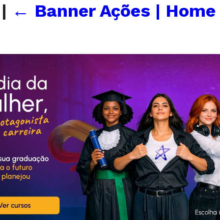
d
|
←
Banner Ações | Home