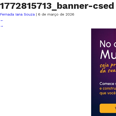
1772815713_banner-cse
Fernada Iana Souza
|
6 de março de 2026
←
→