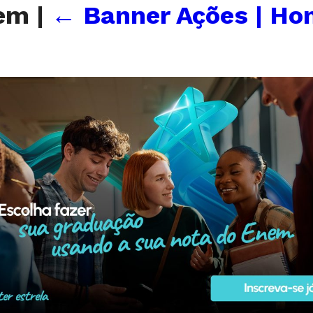
nem
|
←
Banner Ações | Ho