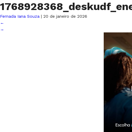
1768928368_deskudf_e
Fernada Iana Souza
|
20 de janeiro de 2026
←
→