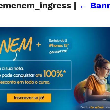
nemenem_ingress
|
←
Bann