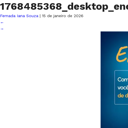
1768485368_desktop_e
Fernada Iana Souza
|
15 de janeiro de 2026
←
→