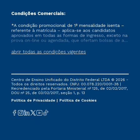
Condições Comerciais:
*A condição promocional de 1ª mensalidade isenta –
referente à matrícula – aplica-se aos candidatos
aprovados em todas as formas de ingresso, exceto na
prova on-line ou agendada, que ofertam bolsas de até
50% de desconto, ambos ingressantes no semestre
vigente, que ainda não tenham efetivado e/ou não
abrir todas as condições vigentes
tenham cancelado ou trancado sua matrícula em uma
das Instituições da Cruzeiro do Sul Educacional, no
período de um ano. Tais condições não se aplicam
aos cursos de Medicina, e também para matriculados
via FIES, Prouni e outros programas governamentais, e
Centro de Ensino Unificado do Distrito Federal LTDA © 2026 -
não se acumula com nenhuma outra campanha
Todos os direitos reservados. CNPJ: 00.078.220/0001-38 |
ofertada pela Instituição.
Recredenciado pela Portaria Ministerial nº 125, de 02/02/2017,
DOU nº 25, de 03/02/2017, seção 1, p. 13
Política de Privacidade
Política de Cookies