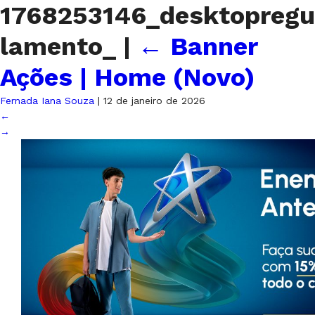
1768253146_desktopregu
lamento_
|
←
Banner
Ações | Home (Novo)
Fernada Iana Souza
|
12 de janeiro de 2026
←
→