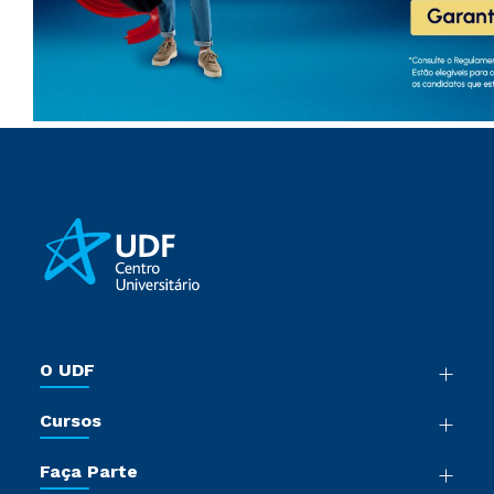
O UDF
Nossa História
Cursos
Sala de Imprensa
Graduação
Trabalhe Conosco
Faça Parte
Pós-Graduação
Sou Colaborador