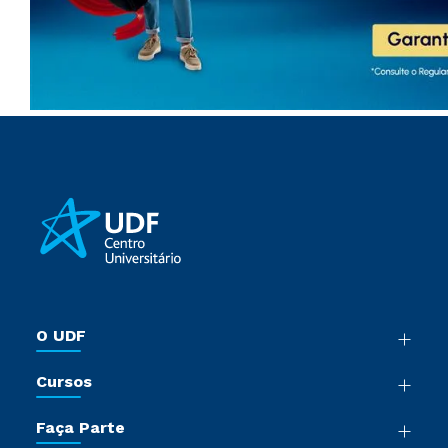
O UDF
Nossa História
Cursos
Sala de Imprensa
Graduação
Trabalhe Conosco
Faça Parte
Pós-Graduação
Sou Colaborador