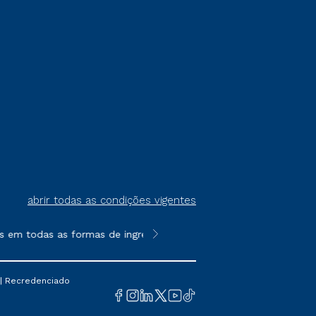
abrir todas as condições vigentes
m todas as formas de ingresso, exceto na prova on-line ou agen
**Semipresencial é um formato do E
 | Recredenciado