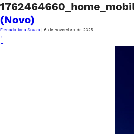
1762464660_home_mobi
(Novo)
Fernada Iana Souza
|
6 de novembro de 2025
←
→