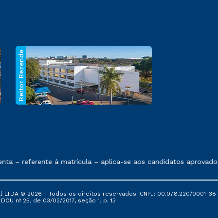
Reitor Rezende
 exposto no contrato de prestação de serviços.
– referente à matrícula – aplica-se aos candidatos aprovados e
al LTDA © 2026 - Todos os direitos reservados. CNPJ: 00.078.220/0001-38
, DOU nº 25, de 03/02/2017, seção 1, p. 13