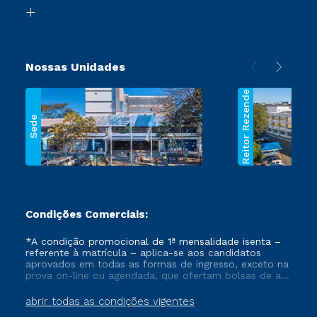
Biblioteca
Segunda Graduação
Nossas Unidades
Reitor Rezende
Sede
Condições Comerciais:
*A condição promocional de 1ª mensalidade isenta –
referente à matrícula – aplica-se aos candidatos
aprovados em todas as formas de ingresso, exceto na
prova on-line ou agendada, que ofertam bolsas de até
50% de desconto, ambos ingressantes no semestre
vigente, que ainda não tenham efetivado e/ou não
abrir todas as condições vigentes
tenham cancelado ou trancado sua matrícula em uma