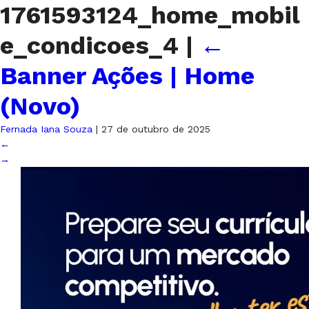
1761593124_home_mobil
e_condicoes_4
|
←
Banner Ações | Home
(Novo)
Fernada Iana Souza
|
27 de outubro de 2025
←
→