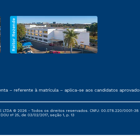
Reitor Rezende
 exposto no contrato de prestação de serviços.
– referente à matrícula – aplica-se aos candidatos aprovados e
al LTDA © 2026 - Todos os direitos reservados. CNPJ: 00.078.220/0001-38
, DOU nº 25, de 03/02/2017, seção 1, p. 13