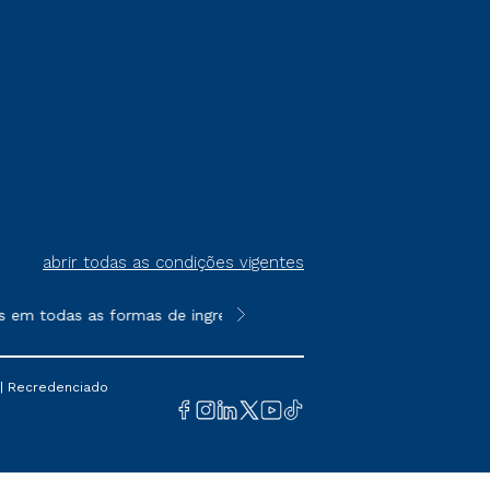
abrir todas as condições vigentes
m todas as formas de ingresso, exceto na prova on-line ou agen
**Semipresencial é um formato do E
 | Recredenciado