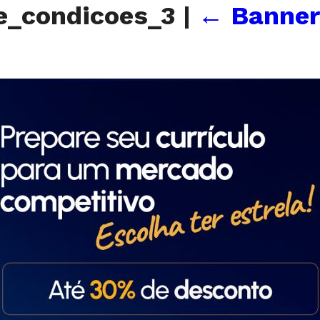
e_condicoes_3
|
←
Banner