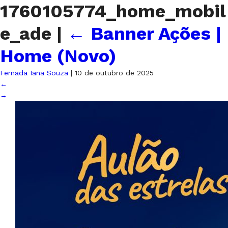
1760105774_home_mobil
e_ade
|
←
Banner Ações |
Home (Novo)
Fernada Iana Souza
|
10 de outubro de 2025
←
→