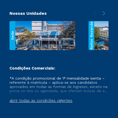
Nossas Unidades
Reitor Rezende
Sede
Condições Comerciais:
*A condição promocional de 1ª mensalidade isenta –
referente à matrícula – aplica-se aos candidatos
aprovados em todas as formas de ingresso, exceto na
prova on-line ou agendada, que ofertam bolsas de até
50% de desconto, ambos ingressantes no semestre
vigente, que ainda não tenham efetivado e/ou não
abrir todas as condições vigentes
tenham cancelado ou trancado sua matrícula em uma
das Instituições da Cruzeiro do Sul Educacional, no
período de um ano. Tais condições não se aplicam
aos cursos de Medicina, e também para matriculados