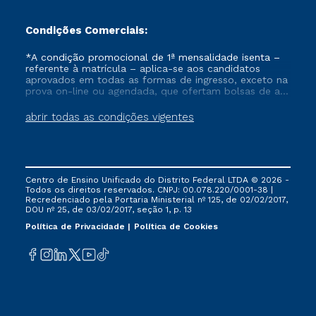
Condições Comerciais:
*A condição promocional de 1ª mensalidade isenta –
referente à matrícula – aplica-se aos candidatos
aprovados em todas as formas de ingresso, exceto na
prova on-line ou agendada, que ofertam bolsas de até
50% de desconto, ambos ingressantes no semestre
vigente, que ainda não tenham efetivado e/ou não
abrir todas as condições vigentes
tenham cancelado ou trancado sua matrícula em uma
das Instituições da Cruzeiro do Sul Educacional, no
período de um ano. Tais condições não se aplicam
aos cursos de Medicina, e também para matriculados
via FIES, Prouni e outros programas governamentais, e
Centro de Ensino Unificado do Distrito Federal LTDA © 2026 -
não se acumula com nenhuma outra campanha
Todos os direitos reservados. CNPJ: 00.078.220/0001-38 |
ofertada pela Instituição.
Recredenciado pela Portaria Ministerial nº 125, de 02/02/2017,
DOU nº 25, de 03/02/2017, seção 1, p. 13
Política de Privacidade
Política de Cookies