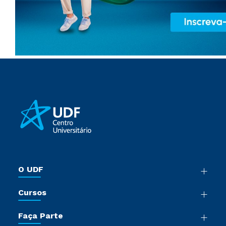
O UDF
Nossa História
Cursos
Sala de Imprensa
Graduação
Trabalhe Conosco
Faça Parte
Pós-Graduação
Sou Colaborador