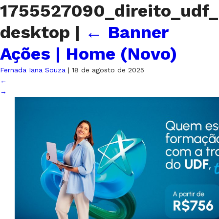
1755527090_direito_udf_
desktop
|
←
Banner
Ações | Home (Novo)
Fernada Iana Souza
|
18 de agosto de 2025
←
→