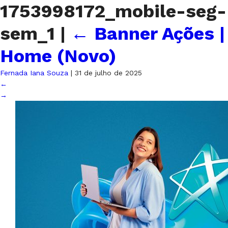
1753998172_mobile-seg-
sem_1
|
←
Banner Ações |
Home (Novo)
Fernada Iana Souza
|
31 de julho de 2025
←
→