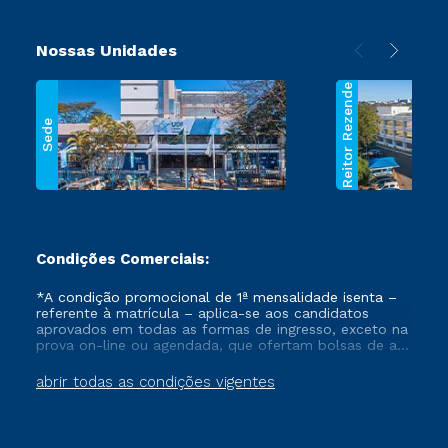
Nossas Unidades
Reitor Rezende
Sede
Condições Comerciais:
*A condição promocional de 1ª mensalidade isenta –
referente à matrícula – aplica-se aos candidatos
aprovados em todas as formas de ingresso, exceto na
prova on-line ou agendada, que ofertam bolsas de até
50% de desconto, ambos ingressantes no semestre
vigente, que ainda não tenham efetivado e/ou não
abrir todas as condições vigentes
tenham cancelado ou trancado sua matrícula em uma
das Instituições da Cruzeiro do Sul Educacional, no
período de um ano. Tais condições não se aplicam
aos cursos de Medicina, e também para matriculados