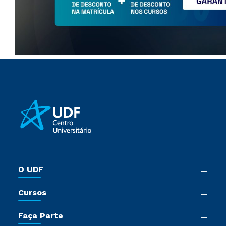
O UDF
Nossa História
Cursos
Sala de Imprensa
Graduação
Trabalhe Conosco
Faça Parte
Pós-Graduação
Sou Colaborador