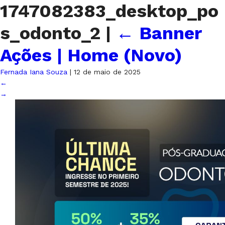
1747082383_desktop_po
s_odonto_2
|
←
Banner
Ações | Home (Novo)
Fernada Iana Souza
|
12 de maio de 2025
←
→