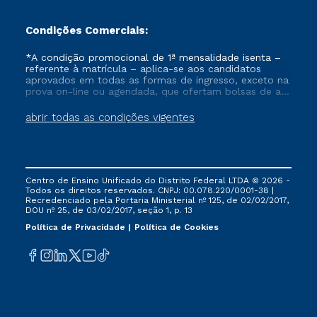
Condições Comerciais:
*A condição promocional de 1ª mensalidade isenta –
referente à matrícula – aplica-se aos candidatos
aprovados em todas as formas de ingresso, exceto na
prova on-line ou agendada, que ofertam bolsas de até
50% de desconto, ambos ingressantes no semestre
vigente, que ainda não tenham efetivado e/ou não
abrir todas as condições vigentes
tenham cancelado ou trancado sua matrícula em uma
das Instituições da Cruzeiro do Sul Educacional, no
período de um ano. Tais condições não se aplicam
aos cursos de Medicina, e também para matriculados
via FIES, Prouni e outros programas governamentais, e
Centro de Ensino Unificado do Distrito Federal LTDA © 2026 -
não se acumula com nenhuma outra campanha
Todos os direitos reservados. CNPJ: 00.078.220/0001-38 |
ofertada pela Instituição.
Recredenciado pela Portaria Ministerial nº 125, de 02/02/2017,
DOU nº 25, de 03/02/2017, seção 1, p. 13
Política de Privacidade
Política de Cookies