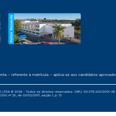
Reitor Rezende
 exposto no contrato de prestação de serviços.
– referente à matrícula – aplica-se aos candidatos aprovados em
al LTDA © 2026 - Todos os direitos reservados. CNPJ: 00.078.220/0001-38
, DOU nº 25, de 03/02/2017, seção 1, p. 13