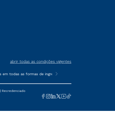
abrir todas as condições vigentes
 todas as formas de ingresso, exceto na prova on-line ou agend
**Semipresencial é um formato do E
 | Recredenciado