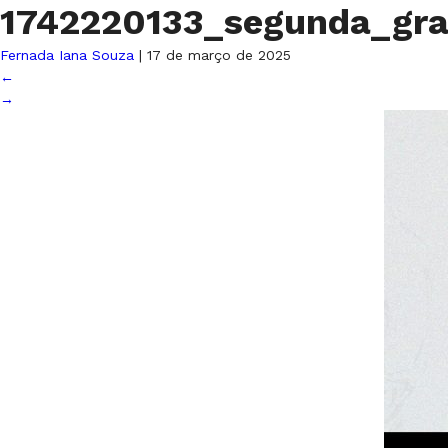
1742220133_segunda_gr
Fernada Iana Souza
|
17 de março de 2025
←
→