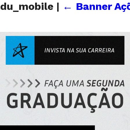
adu_mobile
|
←
Banner Aç