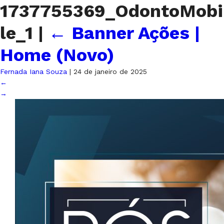
1737755369_OdontoMobi
le_1
|
←
Banner Ações |
Home (Novo)
Fernada Iana Souza
|
24 de janeiro de 2025
←
→