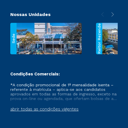
Nossas Unidades
Reitor Rezende
Sede
Condições Comerciais:
*A condição promocional de 1ª mensalidade isenta –
referente à matrícula – aplica-se aos candidatos
aprovados em todas as formas de ingresso, exceto na
prova on-line ou agendada, que ofertam bolsas de até
50% de desconto, ambos ingressantes no semestre
vigente, que ainda não tenham efetivado e/ou não
abrir todas as condições vigentes
tenham cancelado ou trancado sua matrícula em uma
das Instituições da Cruzeiro do Sul Educacional, no
período de um ano. Tais condições não se aplicam
aos cursos de Medicina, e também para matriculados