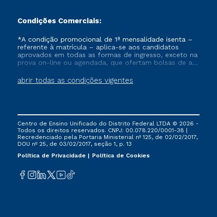
Condições Comerciais:
*A condição promocional de 1ª mensalidade isenta –
referente à matrícula – aplica-se aos candidatos
aprovados em todas as formas de ingresso, exceto na
prova on-line ou agendada, que ofertam bolsas de até
50% de desconto, ambos ingressantes no semestre
vigente, que ainda não tenham efetivado e/ou não
abrir todas as condições vigentes
tenham cancelado ou trancado sua matrícula em uma
das Instituições da Cruzeiro do Sul Educacional, no
período de um ano. Tais condições não se aplicam
aos cursos de Medicina, e também para matriculados
via FIES, Prouni e outros programas governamentais, e
Centro de Ensino Unificado do Distrito Federal LTDA © 2026 -
não se acumula com nenhuma outra campanha
Todos os direitos reservados. CNPJ: 00.078.220/0001-38 |
ofertada pela Instituição.
Recredenciado pela Portaria Ministerial nº 125, de 02/02/2017,
DOU nº 25, de 03/02/2017, seção 1, p. 13
Política de Privacidade
Política de Cookies