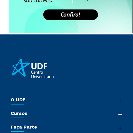
O UDF
Nossa História
Cursos
Sala de Imprensa
Graduação
Trabalhe Conosco
Faça Parte
Pós-Graduação
Sou Colaborador