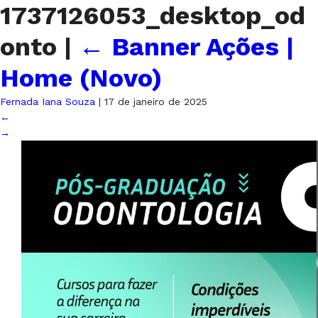
1737126053_desktop_od
onto
|
←
Banner Ações |
Home (Novo)
Fernada Iana Souza
|
17 de janeiro de 2025
←
→