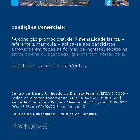
Condições Comerciais:
*A condição promocional de 1ª mensalidade isenta –
referente à matrícula – aplica-se aos candidatos
aprovados em todas as formas de ingresso, exceto na
prova on-line ou agendada, que ofertam bolsas de até
50% de desconto, ambos ingressantes no semestre
vigente, que ainda não tenham efetivado e/ou não
abrir todas as condições vigentes
tenham cancelado ou trancado sua matrícula em uma
das Instituições da Cruzeiro do Sul Educacional, no
período de um ano. Tais condições não se aplicam
aos cursos de Medicina, e também para matriculados
via FIES, Prouni e outros programas governamentais, e
Centro de Ensino Unificado do Distrito Federal LTDA © 2026 -
não se acumula com nenhuma outra campanha
Todos os direitos reservados. CNPJ: 00.078.220/0001-38 |
ofertada pela Instituição.
Recredenciado pela Portaria Ministerial nº 125, de 02/02/2017,
DOU nº 25, de 03/02/2017, seção 1, p. 13
Política de Privacidade
Política de Cookies