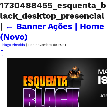
1730488455_esquenta_b
lack_desktop_presencial
|
←
Banner Ações | Home
(Novo)
Thiago Almeida
|
1 de novembro de 2024
←
→