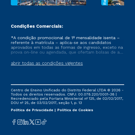
Condições Comerciais:
*A condição promocional de 1ª mensalidade isenta –
referente à matrícula – aplica-se aos candidatos
aprovados em todas as formas de ingresso, exceto na
prova on-line ou agendada, que ofertam bolsas de até
50% de desconto, ambos ingressantes no semestre
vigente, que ainda não tenham efetivado e/ou não
abrir todas as condições vigentes
tenham cancelado ou trancado sua matrícula em uma
das Instituições da Cruzeiro do Sul Educacional, no
período de um ano. Tais condições não se aplicam
aos cursos de Medicina, e também para matriculados
via FIES, Prouni e outros programas governamentais, e
Centro de Ensino Unificado do Distrito Federal LTDA © 2026 -
não se acumula com nenhuma outra campanha
Todos os direitos reservados. CNPJ: 00.078.220/0001-38 |
ofertada pela Instituição.
Recredenciado pela Portaria Ministerial nº 125, de 02/02/2017,
DOU nº 25, de 03/02/2017, seção 1, p. 13
Política de Privacidade
Política de Cookies