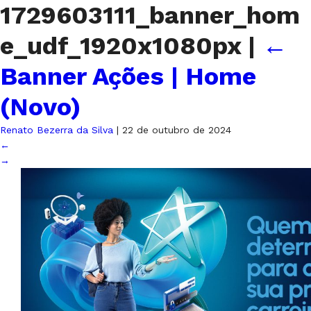
1729603111_banner_hom
e_udf_1920x1080px
|
←
Banner Ações | Home
(Novo)
Renato Bezerra da Silva
|
22 de outubro de 2024
←
→