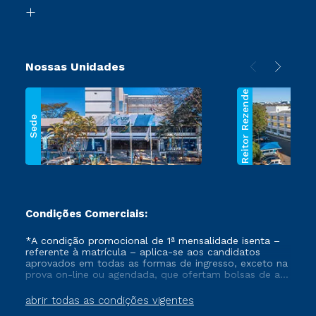
Biblioteca
Segunda Graduação
Nossas Unidades
Reitor Rezende
Sede
Condições Comerciais:
*A condição promocional de 1ª mensalidade isenta –
referente à matrícula – aplica-se aos candidatos
aprovados em todas as formas de ingresso, exceto na
prova on-line ou agendada, que ofertam bolsas de até
50% de desconto, ambos ingressantes no semestre
vigente, que ainda não tenham efetivado e/ou não
abrir todas as condições vigentes
tenham cancelado ou trancado sua matrícula em uma