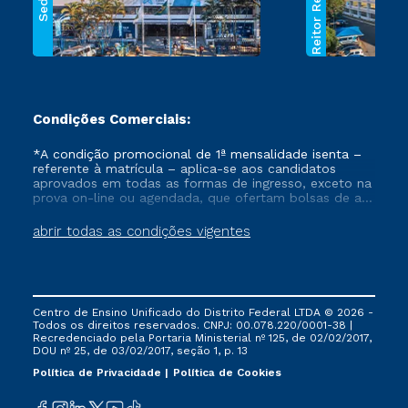
Reitor Rezende
Sede
Condições Comerciais:
*A condição promocional de 1ª mensalidade isenta –
referente à matrícula – aplica-se aos candidatos
aprovados em todas as formas de ingresso, exceto na
prova on-line ou agendada, que ofertam bolsas de até
50% de desconto, ambos ingressantes no semestre
vigente, que ainda não tenham efetivado e/ou não
abrir todas as condições vigentes
tenham cancelado ou trancado sua matrícula em uma
das Instituições da Cruzeiro do Sul Educacional, no
período de um ano. Tais condições não se aplicam
aos cursos de Medicina, e também para matriculados
via FIES, Prouni e outros programas governamentais, e
Centro de Ensino Unificado do Distrito Federal LTDA © 2026 -
não se acumula com nenhuma outra campanha
Todos os direitos reservados. CNPJ: 00.078.220/0001-38 |
ofertada pela Instituição.
Recredenciado pela Portaria Ministerial nº 125, de 02/02/2017,
DOU nº 25, de 03/02/2017, seção 1, p. 13
Política de Privacidade
Política de Cookies