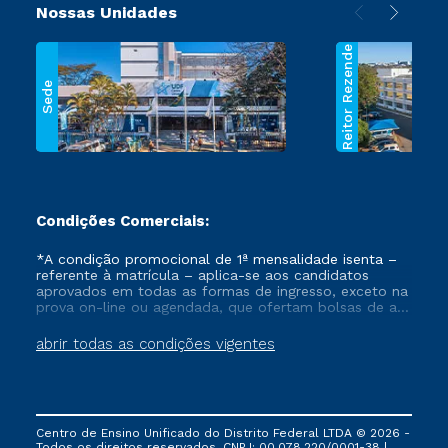
Nossas Unidades
Reitor Rezende
Sede
Condições Comerciais:
*A condição promocional de 1ª mensalidade isenta –
referente à matrícula – aplica-se aos candidatos
aprovados em todas as formas de ingresso, exceto na
prova on-line ou agendada, que ofertam bolsas de até
50% de desconto, ambos ingressantes no semestre
vigente, que ainda não tenham efetivado e/ou não
abrir todas as condições vigentes
tenham cancelado ou trancado sua matrícula em uma
das Instituições da Cruzeiro do Sul Educacional, no
período de um ano. Tais condições não se aplicam
aos cursos de Medicina, e também para matriculados
via FIES, Prouni e outros programas governamentais, e
Centro de Ensino Unificado do Distrito Federal LTDA © 2026 -
não se acumula com nenhuma outra campanha
Todos os direitos reservados. CNPJ: 00.078.220/0001-38 |