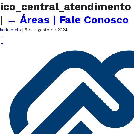
ico_central_atendimento
|
←
Áreas | Fale Conosco
karla.melo
|
5 de agosto de 2024
←
→