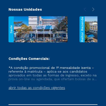
Nossas Unidades
Reitor Rezende
Sede
Condições Comerciais:
*A condição promocional de 1ª mensalidade isenta –
referente à matrícula – aplica-se aos candidatos
aprovados em todas as formas de ingresso, exceto na
prova on-line ou agendada, que ofertam bolsas de até
50% de desconto, ambos ingressantes no semestre
vigente, que ainda não tenham efetivado e/ou não
abrir todas as condições vigentes
tenham cancelado ou trancado sua matrícula em uma
das Instituições da Cruzeiro do Sul Educacional, no
período de um ano. Tais condições não se aplicam
aos cursos de Medicina, e também para matriculados
via FIES, Prouni e outros programas governamentais, e