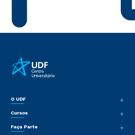
O UDF
Nossa História
Cursos
Sala de Imprensa
Graduação
Trabalhe Conosco
Faça Parte
Pós-Graduação
Sou Colaborador
Vestibular Múltipla Escolha