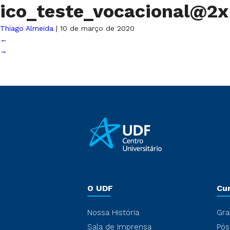
ico_teste_vocacional@2
Thiago Almeida
|
10 de março de 2020
←
→
O UDF
Cu
Nossa História
Gra
Sala de Imprensa
Pós