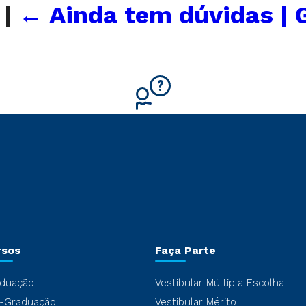
x
|
←
Ainda tem dúvidas | 
rsos
Faça Parte
duação
Vestibular Múltipla Escolha
-Graduação
Vestibular Mérito