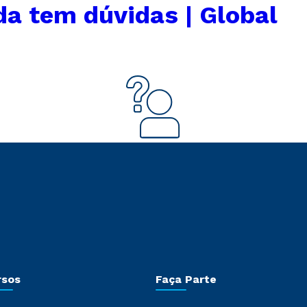
da tem dúvidas | Global
rsos
Faça Parte