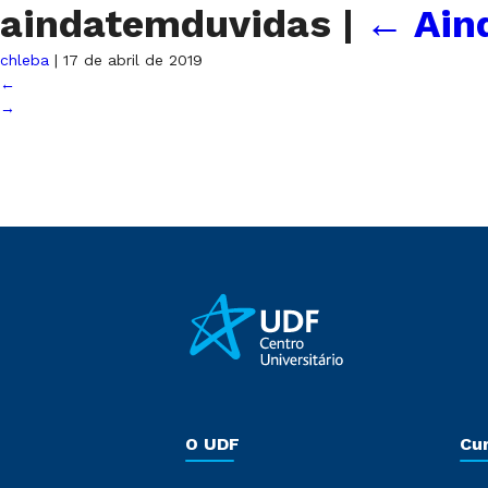
aindatemduvidas
|
←
Ain
chleba
|
17 de abril de 2019
←
→
O UDF
Cu