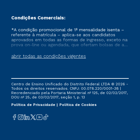
Condições Comerciais:
*A condição promocional de 1ª mensalidade isenta –
referente à matrícula – aplica-se aos candidatos
aprovados em todas as formas de ingresso, exceto na
prova on-line ou agendada, que ofertam bolsas de até
50% de desconto, ambos ingressantes no semestre
vigente, que ainda não tenham efetivado e/ou não
abrir todas as condições vigentes
tenham cancelado ou trancado sua matrícula em uma
das Instituições da Cruzeiro do Sul Educacional, no
período de um ano. Tais condições não se aplicam
aos cursos de Medicina, e também para matriculados
via FIES, Prouni e outros programas governamentais, e
Centro de Ensino Unificado do Distrito Federal LTDA © 2026 -
não se acumula com nenhuma outra campanha
Todos os direitos reservados. CNPJ: 00.078.220/0001-38 |
ofertada pela Instituição.
Recredenciado pela Portaria Ministerial nº 125, de 02/02/2017,
DOU nº 25, de 03/02/2017, seção 1, p. 13
Política de Privacidade
Política de Cookies