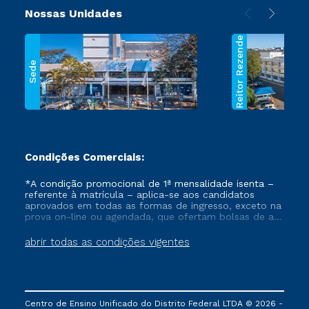
Nossas Unidades
Reitor Rezende
Sede
Condições Comerciais:
*A condição promocional de 1ª mensalidade isenta –
referente à matrícula – aplica-se aos candidatos
aprovados em todas as formas de ingresso, exceto na
prova on-line ou agendada, que ofertam bolsas de até
50% de desconto, ambos ingressantes no semestre
vigente, que ainda não tenham efetivado e/ou não
abrir todas as condições vigentes
tenham cancelado ou trancado sua matrícula em uma
das Instituições da Cruzeiro do Sul Educacional, no
período de um ano. Tais condições não se aplicam
aos cursos de Medicina, e também para matriculados
via FIES, Prouni e outros programas governamentais, e
Centro de Ensino Unificado do Distrito Federal LTDA © 2026 -
não se acumula com nenhuma outra campanha