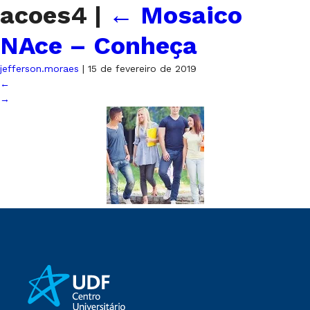
acoes4
|
←
Mosaico
NAce – Conheça
jefferson.moraes
|
15 de fevereiro de 2019
←
→