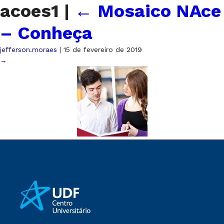
acoes1
|
←
Mosaico NAce
– Conheça
jefferson.moraes
|
15 de fevereiro de 2019
→