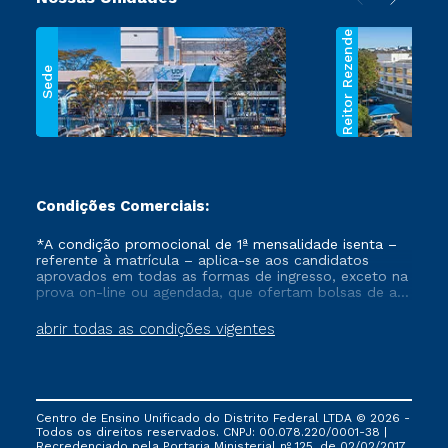
Reitor Rezende
Sede
Condições Comerciais:
*A condição promocional de 1ª mensalidade isenta –
referente à matrícula – aplica-se aos candidatos
aprovados em todas as formas de ingresso, exceto na
prova on-line ou agendada, que ofertam bolsas de até
50% de desconto, ambos ingressantes no semestre
vigente, que ainda não tenham efetivado e/ou não
abrir todas as condições vigentes
tenham cancelado ou trancado sua matrícula em uma
das Instituições da Cruzeiro do Sul Educacional, no
período de um ano. Tais condições não se aplicam
aos cursos de Medicina, e também para matriculados
via FIES, Prouni e outros programas governamentais, e
Centro de Ensino Unificado do Distrito Federal LTDA © 2026 -
não se acumula com nenhuma outra campanha
Todos os direitos reservados. CNPJ: 00.078.220/0001-38 |
ofertada pela Instituição.
Recredenciado pela Portaria Ministerial nº 125, de 02/02/2017,