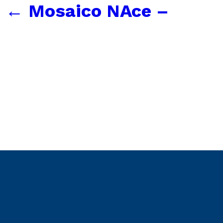
|
←
Mosaico NAce –