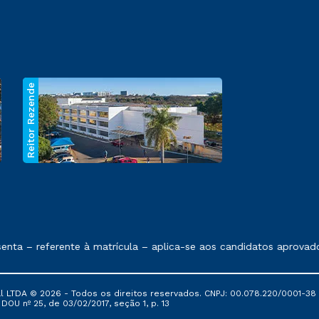
Reitor Rezende
 exposto no contrato de prestação de serviços.
ta – referente à matrícula – aplica-se aos candidatos aprovado
al LTDA © 2026 - Todos os direitos reservados. CNPJ: 00.078.220/0001-38
, DOU nº 25, de 03/02/2017, seção 1, p. 13