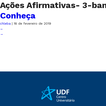
Ações Afirmativas- 3-b
Conheça
chleba
|
18 de fevereiro de 2019
←
→