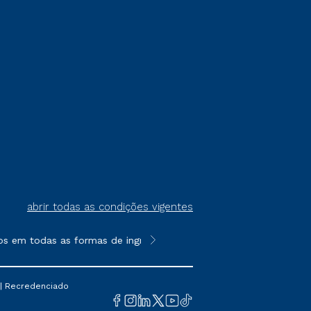
abrir todas as condições vigentes
s em todas as formas de ingresso, exceto na prova on-line ou a
**Semipresencial é um formato do E
 | Recredenciado